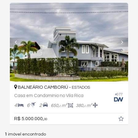
BALNEÁRIO CAMBORIÚ -
ESTADOS
#077
Casa em Condomínio no Vila Rica
4
6
2
650,
m²
380,
m²
0
0
R$ 5.000.000,
00
1
imóvel encontrado