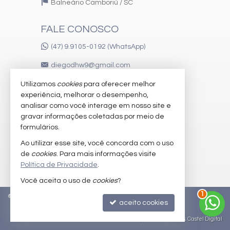
Balneário Camboriú /
SC
FALE CONOSCO
(47) 9.9105-0192 (WhatsApp)
diegodhw9@gmail.com
Utilizamos
cookies
para oferecer melhor
experiência, melhorar o desempenho,
VEJA MAIS
analisar como você interage em nosso site e
gravar informações coletadas por meio de
receba nosso newsletter
formulários.
imóveis favoritos
Ao utilizar esse site, você concorda com o uso
de
cookies
. Para mais informações visite
mapa de imóveis
Política de Privacidade
.
Você aceita o uso de
cookies
?
1
©
2026
CRECI/SC 51.442-F
Política de Privacidade
aceito cookies
Site para imobiliárias
: Castel Digital