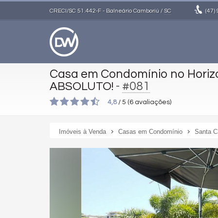
CRECI/SC 51.442-F
- Balneário Camboriú /
SC
(47)
Casa em Condomínio no Horiz
-
#081
ABSOLUTO!
4,8
/
5
(
6
avaliações)
Imóveis à Venda
Casas em Condomínio
Santa C