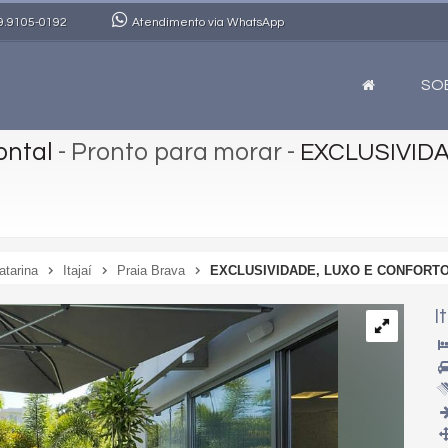
9.9105-0192
Atendimento via WhatsApp
SO
ontal
- Pronto para morar
-
EXCLUSIVID
atarina
Itajaí
Praia Brava
EXCLUSIVIDADE, LUXO E CONFORT
I