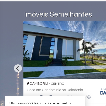
Imóveis Semelhantes
CAMBORIÚ -
CENTRO
#150
#15
Casa em Condomínio no Caledônia Private Village
Casa em Condomínio no Caledônia
5
6
3
510,
m²
360,
m²
0
0
Utilizamos
cookies
para oferecer melhor