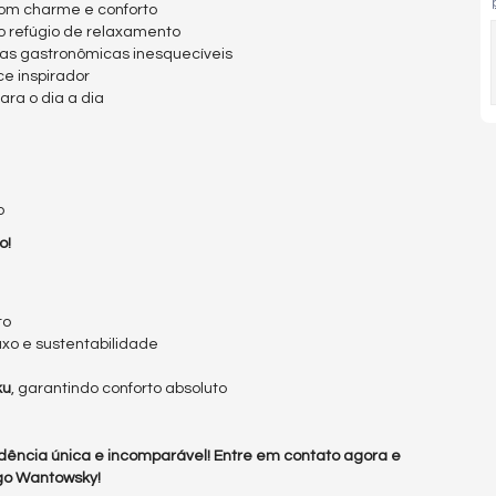
 com charme e conforto
o refúgio de relaxamento
cias gastronômicas inesquecíveis
e inspirador
ara o dia a dia
o
o!
to
luxo e sustentabilidade
ku
, garantindo conforto absoluto
ência única e incomparável! Entre em contato agora e
ego Wantowsky!