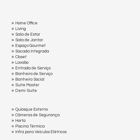
Home Office
Living
Sala de Estar
Sala de Jantar
Espaço Gourmet
Sacada Integrada
Closet
Lavabo
Entrada de Serviço
Banheiro de Serviço
Banheiro Social
Suíte Master
Demi-Suíte
Quiosque Externo
Câmeras de Segurança
Horta
Pìscina Térmica
Infra para Veículos Elétricos