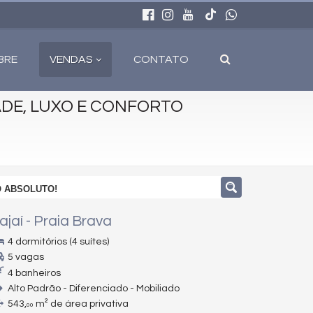
BRE
VENDAS
CONTATO
ADE, LUXO E CONFORTO
O ABSOLUTO!
tajaí
-
Praia Brava
4 dormitórios (4 suítes)
5 vagas
4 banheiros
Alto Padrão - Diferenciado - Mobiliado
543,
m² de área privativa
00