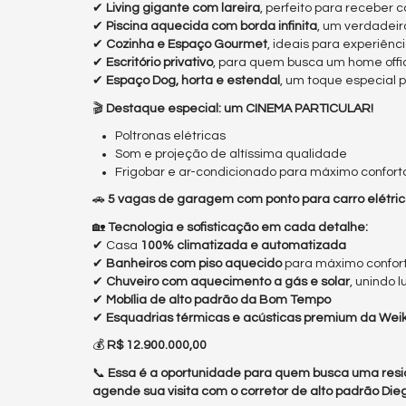
✔
Living gigante com lareira
, perfeito para receber
✔
Piscina aquecida com borda infinita
, um verdadeir
✔
Cozinha e Espaço Gourmet
, ideais para experiên
✔
Escritório privativo
, para quem busca um home offic
✔
Espaço Dog, horta e estendal
, um toque especial p
🎬
Destaque especial: um CINEMA PARTICULAR!
Poltronas elétricas
Som e projeção de altíssima qualidade
Frigobar e ar-condicionado para máximo confort
🚗
5 vagas de garagem com ponto para carro elétric
🏡
Tecnologia e sofisticação em cada detalhe:
✔ Casa
100% climatizada e automatizada
✔
Banheiros com piso aquecido
para máximo confor
✔
Chuveiro com aquecimento a gás e solar
, unindo 
✔
Mobília de alto padrão da Bom Tempo
✔
Esquadrias térmicas e acústicas premium da Wei
💰
R$ 12.900.000,00
📞
Essa é a oportunidade para quem busca uma resid
agende sua visita com o corretor de alto padrão Di