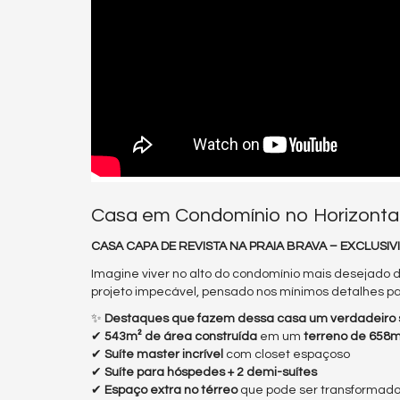
Casa em Condomínio no Horizontal 
CASA CAPA DE REVISTA NA PRAIA BRAVA – EXCLUSI
Imagine viver no alto do condomínio mais desejado 
projeto impecável, pensado nos mínimos detalhes pa
✨
Destaques que fazem dessa casa um verdadeiro 
✔
543m² de área construída
em um
terreno de 658m
✔
Suíte master incrível
com closet espaçoso
✔
Suíte para hóspedes + 2 demi-suítes
✔
Espaço extra no térreo
que pode ser transformado