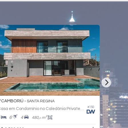
BALNEÁRIO CAMBORIÚ -
ESTADOS
#077
asa em Condomínio no Vila Rica
4
6
2
650,
m²
380,
m²
0
0