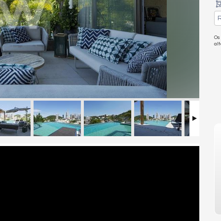
R
Os
al