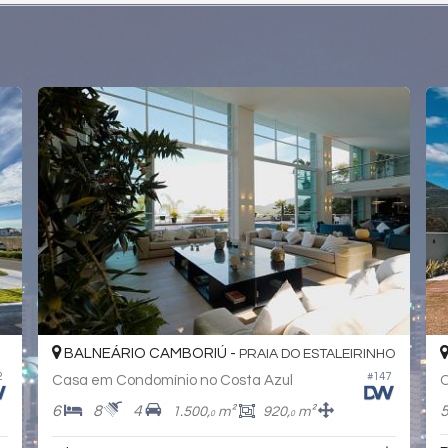
ITAPEMA -
CENTRO
8
#148
Casa em Condomínio no Plaza
C
6
7
10
1.747,
m²
1.635,
m²
0
0