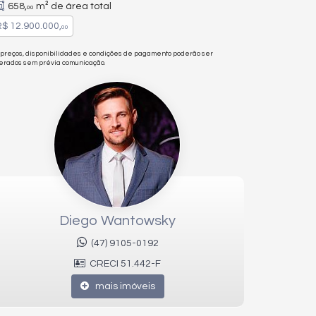
658,
m² de área total
00
$ 12.900.000,
00
 preços, disponibilidades e condições de pagamento poderão ser
terados sem prévia comunicação.
Diego Wantowsky
(47) 9105-0192
CRECI 51.442-F
mais imóveis