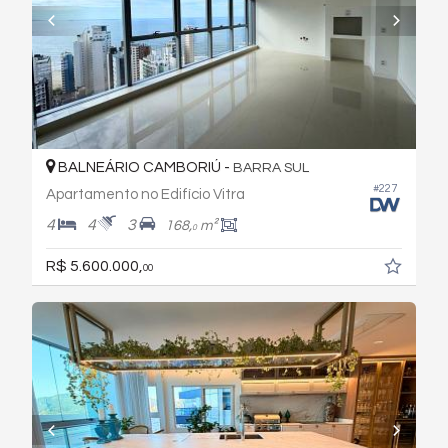
BALNEÁRIO CAMBORIÚ -
BARRA SUL
#227
Apartamento no Edifício Vitra
4
4
3
168,
m²
0
R$ 5.600.000,
00