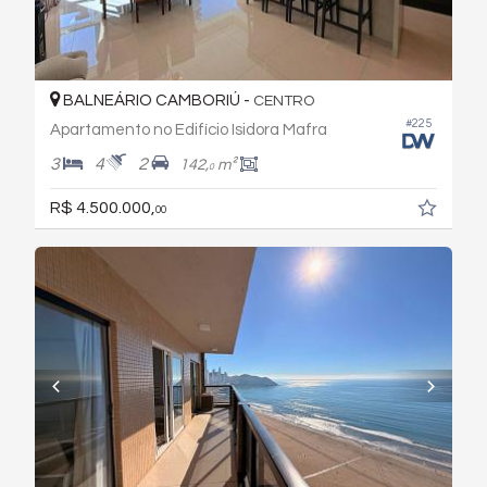
BALNEÁRIO CAMBORIÚ -
CENTRO
#225
Apartamento no Edifício Isidora Mafra
3
4
2
142,
m²
0
R$ 4.500.000,
00