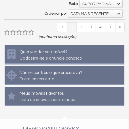
Exibir
24 POR PÁGINA
Ordenar por
DATA MAIS RECENTE
‹
1
2
3
4
›
»
(nenhuma avaliação)
Quer vender seu imóvel?
Cadastre-se e anuncie conosco
Não encontrou o que procurava?
Entre em contato
Meus imóveis Favoritos
Lista de imóveis adicionados
DIEGO WANTOWSKY