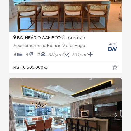
BALNEÁRIO CAMBORIÚ -
CENTRO
#223
Apartamento no Edifício Victor Hugo
4
5
2
320,
m²
300,
m²
0
0
R$ 10.500.000,
00