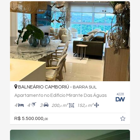
BALNEÁRIO CAMBORIÚ -
BARRA SUL
#228
Apartamento no Edificio Mirante Das Águas
4
4
3
200,
m²
152,
m²
0
0
R$ 5.500.000,
00