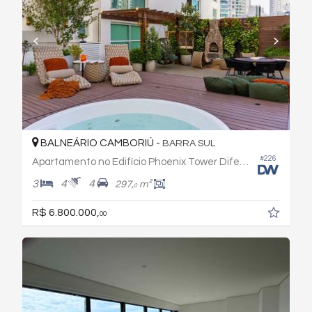
BALNEÁRIO CAMBORIÚ -
BARRA SUL
#226
Apartamento no Edifício Phoenix Tower Diferenciado
3
4
4
297,
m²
0
R$ 6.800.000,
00