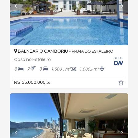
BALNEÁRIO CAMBORIÚ -
PRAIA DO ESTALEIRO
#106
Casa no Estaleiro
6
7
3
1.500,
m²
1.000,
m²
0
0
R$ 55.000.000,
00