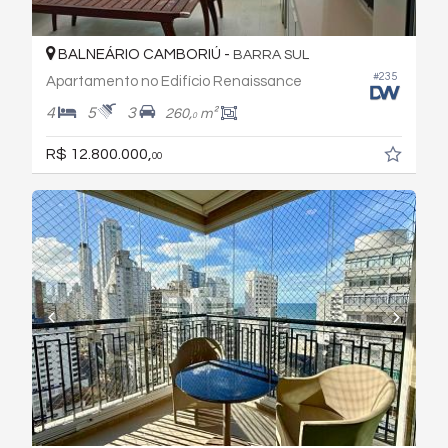
BALNEÁRIO CAMBORIÚ -
BARRA SUL
#235
Apartamento no Edifício Renaissance
4
5
3
260,
m²
0
R$ 12.800.000,
00