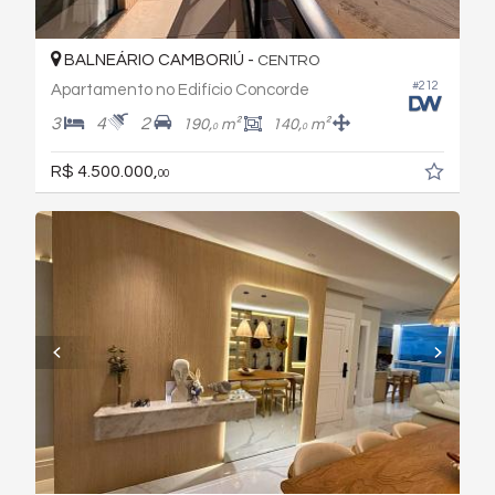
BALNEÁRIO CAMBORIÚ -
CENTRO
#212
Apartamento no Edifício Concorde
3
4
2
190,
m²
140,
m²
0
0
R$ 4.500.000,
00