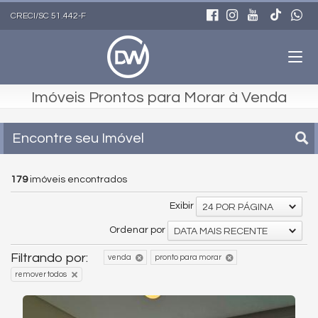
CRECI/SC 51.442-F
Imóveis Prontos para Morar à Venda
Encontre seu Imóvel
179
imóveis encontrados
Exibir
24 POR PÁGINA
Ordenar por
DATA MAIS RECENTE
Filtrando por:
venda
pronto para morar
remover todos