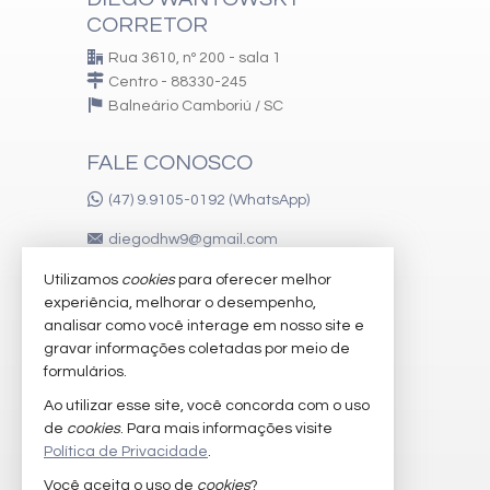
CORRETOR
Rua 3610, nº 200 - sala 1
Centro - 88330-245
Balneário Camboriú /
SC
FALE CONOSCO
(47) 9.9105-0192 (WhatsApp)
diegodhw9@gmail.com
Utilizamos
cookies
para oferecer melhor
experiência, melhorar o desempenho,
VEJA MAIS
analisar como você interage em nosso site e
gravar informações coletadas por meio de
receba nosso newsletter
formulários.
imóveis favoritos
Ao utilizar esse site, você concorda com o uso
de
cookies
. Para mais informações visite
mapa de imóveis
Política de Privacidade
.
Você aceita o uso de
cookies
?