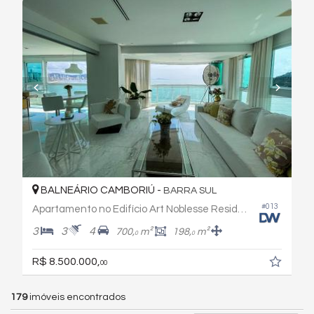
BALNEÁRIO CAMBORIÚ -
BARRA SUL
#013
Apartamento no Edifício Art Noblesse Residence
3
3
4
700,
m²
198,
m²
0
0
R$ 8.500.000,
00
179
imóveis encontrados