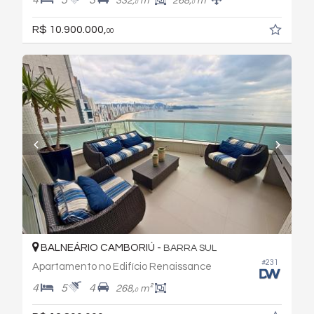
332,
m²
268,
m²
0
0
R$ 10.900.000,
00
BALNEÁRIO CAMBORIÚ -
BARRA SUL
#231
Apartamento no Edifício Renaissance
4
5
4
268,
m²
0