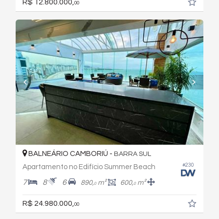
R$ 12.800.000,
00
BALNEÁRIO CAMBORIÚ -
BARRA SUL
#230
Apartamento no Edifício Summer Beach
7
8
6
890,
m²
600,
m²
0
0
R$ 24.980.000,
00