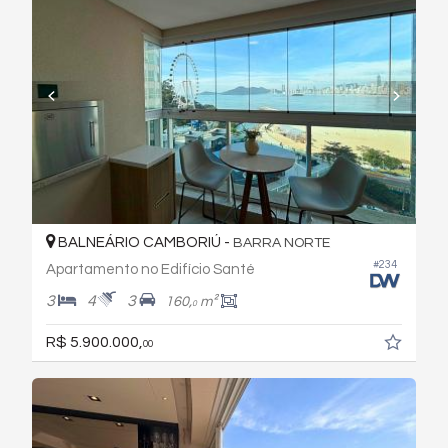
BALNEÁRIO CAMBORIÚ -
BARRA NORTE
#234
Apartamento no Edifício Santé
3
4
3
160,
m²
0
R$ 5.900.000,
00