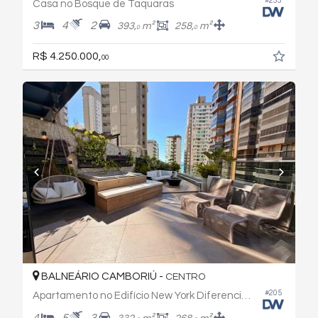
#233
Casa no Bosque de Taquaras
3
4
2
393,
m²
258,
m²
0
0
R$ 4.250.000,
00
BALNEÁRIO CAMBORIÚ -
CENTRO
#205
Apartamento no Edifício New York Diferenciado
4
5
3