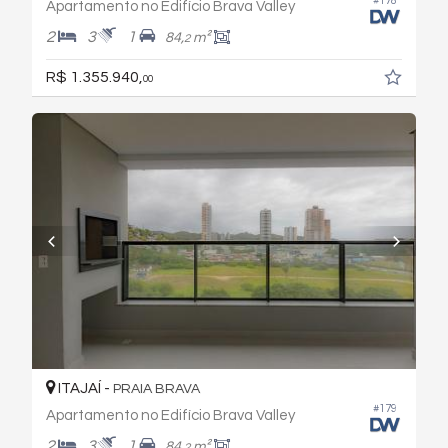
#178
Apartamento no Edifício Brava Valley
2
3
1
84,
m²
2
R$ 1.355.940,
00
ITAJAÍ -
PRAIA BRAVA
#179
Apartamento no Edifício Brava Valley
2
3
1
84,
m²
2