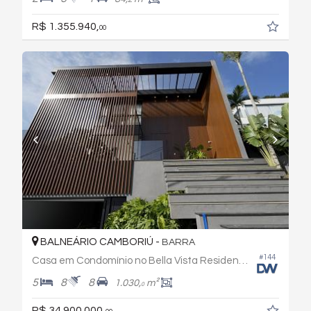
R$ 1.355.940,
00
BALNEÁRIO CAMBORIÚ -
BARRA
#144
Casa em Condomínio no Bella Vista Residence Club
5
8
8
1.030,
m²
0
R$ 34.900.000,