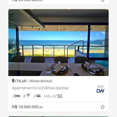
00
ITAJAÍ -
PRAIA BRAVA
#222
Apartamento no Edifício Sunrise
3
4
2
145,
m²
0
R$ 10.000.000,
00