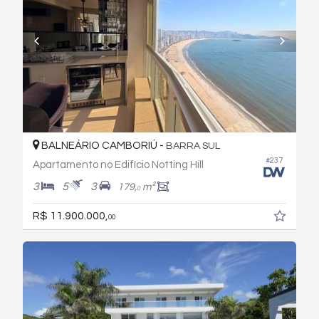
BALNEÁRIO CAMBORIÚ -
BARRA SUL
#237
Apartamento no Edifício Notting Hill
3
5
3
179,
m²
0
R$ 11.900.000,
00