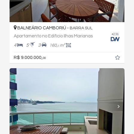
BALNEÁRIO CAMBORIÚ -
BARRA SUL
#236
Apartamento no Edifício Ilhas Marianas
4
5
3
160,
m²
0
R$ 9.000.000,
00