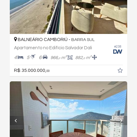
BALNEÁRIO CAMBORIÚ -
BARRA SUL
#238
Apartamento no Edifício Salvador Dali
4
5
6
966,
m²
882,
m²
0
0
R$ 35.000.000,
00