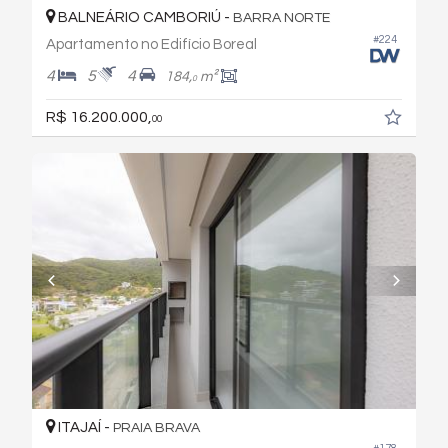
BALNEÁRIO CAMBORIÚ -
BARRA NORTE
#224
Apartamento no Edifício Boreal
4
5
4
184,
m²
0
R$ 16.200.000,
00
ITAJAÍ -
PRAIA BRAVA