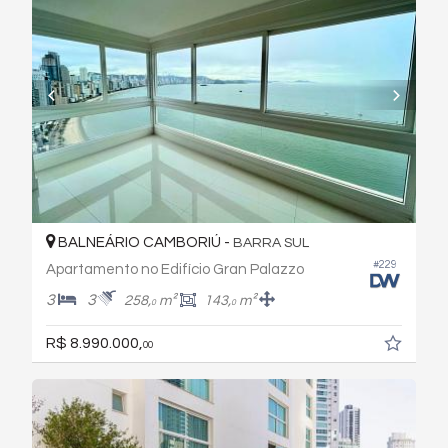
BALNEÁRIO CAMBORIÚ -
BARRA SUL
#229
Apartamento no Edifício Gran Palazzo
3
3
258,
m²
143,
m²
0
0
R$ 8.990.000,
00