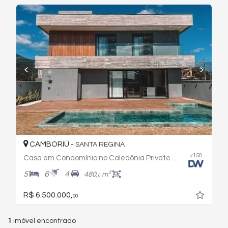
CAMBORIÚ -
SANTA REGINA
#150
Casa em Condomínio no Caledônia Private Village
5
6
4
480,
m²
0
R$ 6.500.000,
00
1
imóvel encontrado