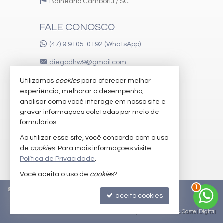
Balneário Camboriú /
SC
FALE CONOSCO
(47) 9.9105-0192 (WhatsApp)
diegodhw9@gmail.com
Utilizamos
cookies
para oferecer melhor
experiência, melhorar o desempenho,
VEJA MAIS
analisar como você interage em nosso site e
gravar informações coletadas por meio de
receba nosso newsletter
formulários.
imóveis favoritos
Ao utilizar esse site, você concorda com o uso
de
cookies
. Para mais informações visite
mapa de imóveis
Política de Privacidade
.
Você aceita o uso de
cookies
?
1
©
2026
CRECI/SC 51.442-F
Política de Privacidade
aceito cookies
Site para imobiliárias
: Castel Digital