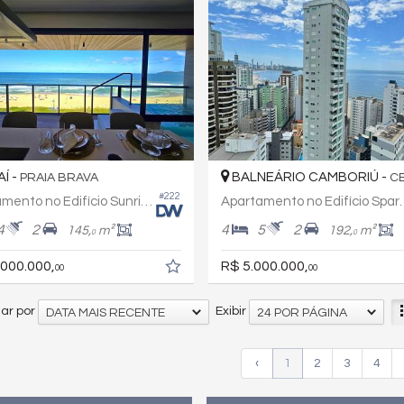
AÍ -
BALNEÁRIO CAMBORIÚ -
PRAIA BRAVA
C
#222
Apartamento no Edifício Sunrise
Apartamento no Edif
4
2
4
5
2
145,
m²
192,
m²
0
0
.000.000,
R$ 5.000.000,
00
00
ar por
Exibir
DATA MAIS RECENTE
24 POR PÁGINA
‹
1
2
3
4