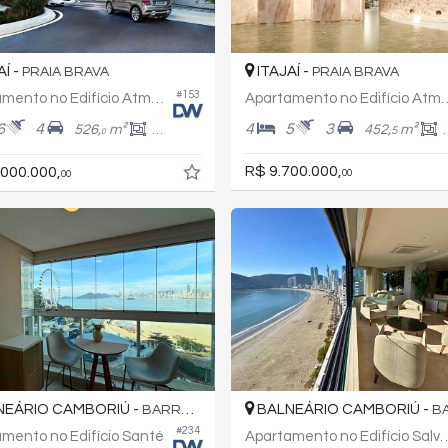
AÍ -
ITAJAÍ -
PRAIA BRAVA
PRAIA BRAVA
#153
Apartamento no Edifício Atmosphere Home Spa
Apartamento no Edifício 
6
4
4
5
3
526,
m²
329,
m²
452,
m²
5
0
0
R$ 9.700.000,
.000.000,
00
00
EÁRIO CAMBORIÚ -
BALNEÁRIO CAMBORIÚ -
BARRA NORTE
BAR
#234
mento no Edifício Santé
Apartamento no Edifício