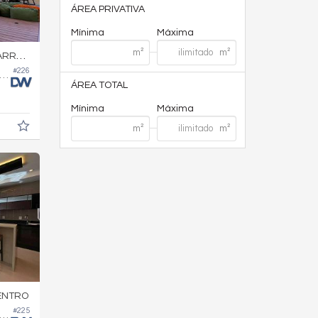
ÁREA PRIVATIVA
Mínima
Máxima
RA SUL
#226
amento no Edifício Phoenix Tower Diferenciado
ÁREA TOTAL
Mínima
Máxima
ENTRO
#225
rtamento no Edifício Isidora Mafra