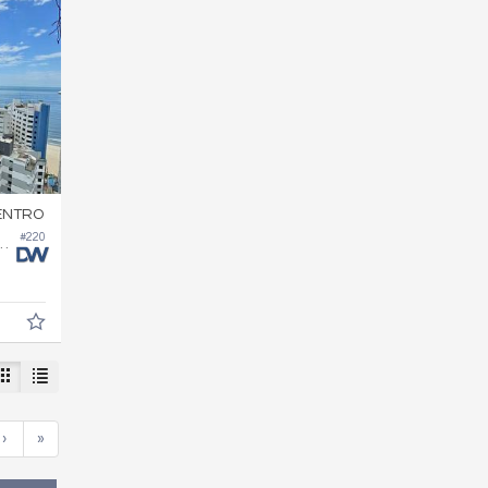
ENTRO
#220
ício Sparkling Wine Residence
›
»