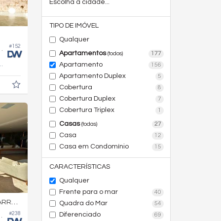
Escolha a cidade...
TIPO DE IMÓVEL
Qualquer
#152
Atmosphere Home Spa
Apartamentos
177
(todos)
283,
m²
Apartamento
156
4
Apartamento Duplex
5
Cobertura
8
Cobertura Duplex
7
Cobertura Triplex
1
Casas
27
(todas)
Casa
12
Casa em Condomínio
15
CARACTERÍSTICAS
Qualquer
Frente para o mar
40
RA SUL
Quadra do Mar
54
#238
Diferenciado
69
 Salvador Dali