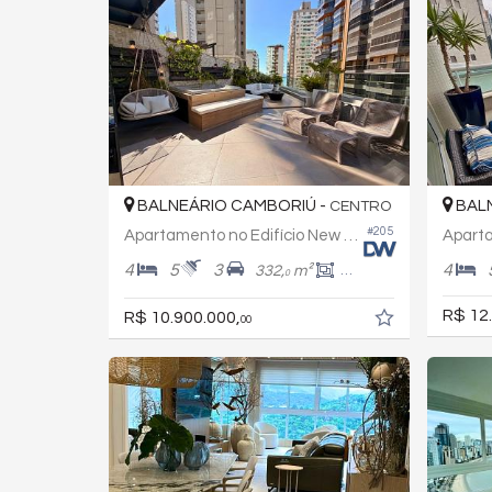
BALNEÁRIO CAMBORIÚ -
BALN
CENTRO
#205
Apartamento no Edifício New York Diferenciado
4
5
3
4
332,
m²
268,
m²
0
0
R$ 12
R$ 10.900.000,
00