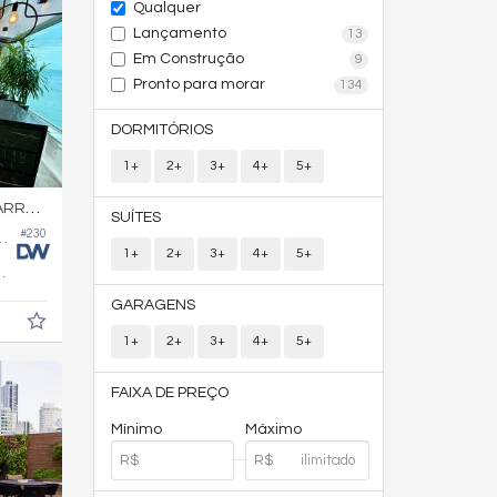
Qualquer
Lançamento
13
Em Construção
9
Pronto para morar
134
DORMITÓRIOS
1+
2+
3+
4+
5+
RA SUL
SUÍTES
#230
ifício Summer Beach
1+
2+
3+
4+
5+
600,
m²
0
GARAGENS
1+
2+
3+
4+
5+
FAIXA DE PREÇO
Mínimo
Máximo