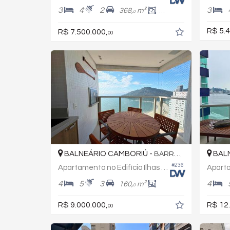
3
4
2
3
368,
m²
230,
m²
0
0
R$ 5.4
R$ 7.500.000,
00
BALNEÁRIO CAMBORIÚ -
BALN
BARRA SUL
#236
Apartamento no Edifício Ilhas Marianas
4
5
3
4
160,
m²
0
R$ 9.000.000,
R$ 12
00