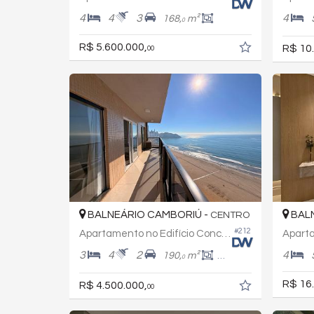
4
4
3
4
168,
m²
0
R$ 5.600.000,
R$ 10
00
BALNEÁRIO CAMBORIÚ -
BALN
CENTRO
#212
Apartamento no Edifício Concorde
Aparta
3
4
2
4
190,
m²
140,
m²
0
0
R$ 16
R$ 4.500.000,
00