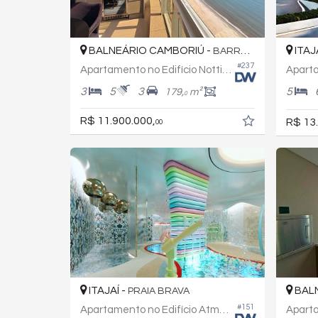
BALNEÁRIO CAMBORIÚ -
ITAJ
BARRA SUL
#237
Apartamento no Edifício Notting Hill
3
5
3
5
179,
m²
0
R$ 11.900.000,
R$ 13
00
ITAJAÍ -
BALN
PRAIA BRAVA
#151
Apartamento no Edifício Atmosphere Home Spa
Aparta