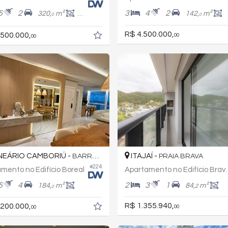
5
2
3
4
2
320,
m²
300,
m²
142,
m²
0
0
0
R$ 4.500.000,
.500.000,
00
00
EÁRIO CAMBORIÚ -
ITAJAÍ -
BARRA NORTE
PRAIA BRAVA
#224
mento no Edifício Boreal
Apartamento no
5
4
2
3
1
184,
m²
84,
m²
2
0
R$ 1.355.940,
.200.000,
00
00