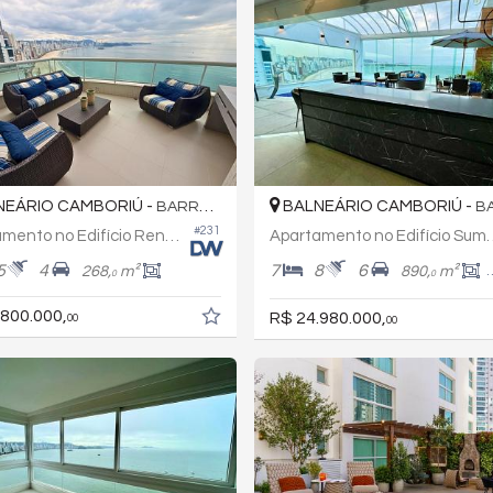
EÁRIO CAMBORIÚ -
BALNEÁRIO CAMBORIÚ -
BARRA SUL
BAR
#231
Apartamento no Edifício Renaissance
Apartamento no Ed
5
4
7
8
6
268,
m²
890,
m²
0
0
.800.000,
R$ 24.980.000,
00
00