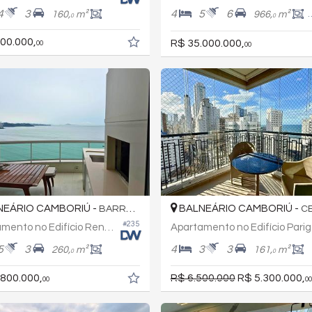
4
3
4
5
6
160,
m²
966,
m²
0
0
00.000,
R$ 35.000.000,
00
00
EÁRIO CAMBORIÚ -
BALNEÁRIO CAMBORIÚ -
BARRA SUL
C
#235
Apartamento no Edifício Renaissance
Apar
5
3
4
3
3
260,
m²
161,
m²
0
0
.800.000,
R$ 6.500.000
R$ 5.300.000,
00
00