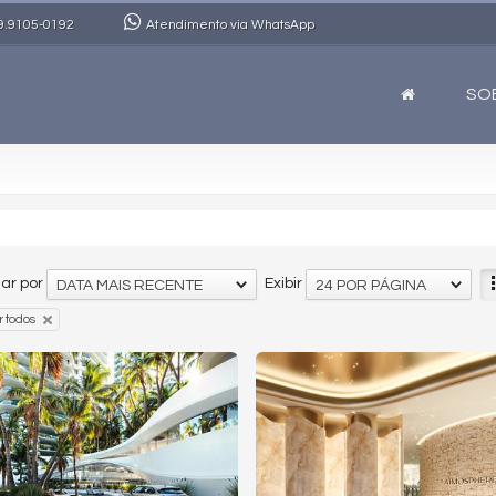
9.9105-0192
Atendimento via WhatsApp
SO
ar por
Exibir
DATA MAIS RECENTE
24 POR PÁGINA
 todos