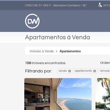
CRECI/SC 51.442-F
- Balneário Camboriú /
SC
(47)
Apartamentos à Venda
Imóveis à Venda
Apartamentos
Orden
156
imóveis encontrados
Filtrando por:
venda
apartamento
remover