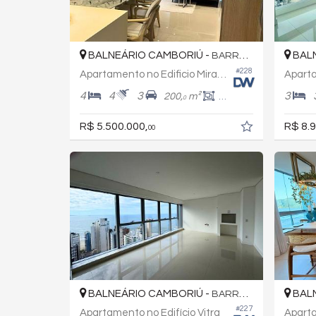
BALNEÁRIO CAMBORIÚ -
BALN
BARRA SUL
#228
Apartamento no Edificio Mirante Das Águas
4
4
3
3
200,
m²
152,
m²
0
0
R$ 5.500.000,
R$ 8.9
00
BALNEÁRIO CAMBORIÚ -
BALN
BARRA SUL
#227
Apartamento no Edifício Vitra