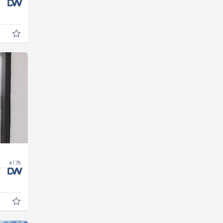
#178
 Edifício Brava Valley