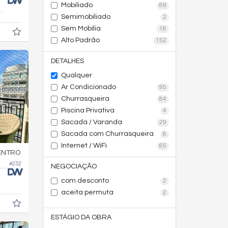
Mobiliado
89
882,
m²
0
Semimobiliado
2
Sem Mobília
18
Alto Padrão
152
DETALHES
Qualquer
Ar Condicionado
95
Churrasqueira
84
Piscina Privativa
4
Sacada / Varanda
29
Sacada com Churrasqueira
8
Internet / WiFi
65
ENTRO
#232
tamento no Edifício Parigi Residenza
NEGOCIAÇÃO
com desconto
2
aceita permuta
2
ESTÁGIO DA OBRA