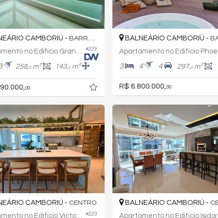
EÁRIO CAMBORIÚ -
BALNEÁRIO CAMBORIÚ -
BARRA SUL
BAR
#229
Apartamento no Edifício Gran Palazzo
Apart
3
3
4
4
258,
m²
143,
m²
297,
m²
0
0
0
R$ 6.800.000,
90.000,
00
00
EÁRIO CAMBORIÚ -
BALNEÁRIO CAMBORIÚ -
CENTRO
C
#223
Apartamento no Edifício Victor Hugo
Apa