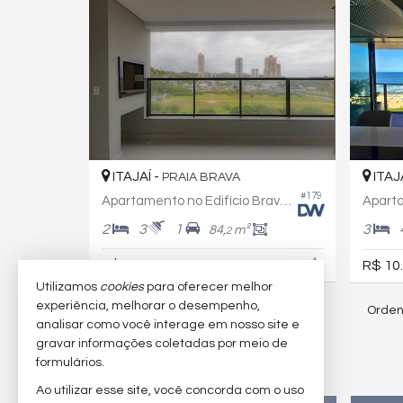
ITAJAÍ -
ITAJ
PRAIA BRAVA
#179
Apartamento no Edifício Brava Valley
2
3
1
3
84,
m²
2
R$ 1.355.940,
R$ 10
00
Utilizamos
cookies
para oferecer melhor
experiência, melhorar o desempenho,
Orden
156
imóveis encontrados
analisar como você interage em nosso site e
gravar informações coletadas por meio de
formulários.
(nenhuma avaliação)
Ao utilizar esse site, você concorda com o uso