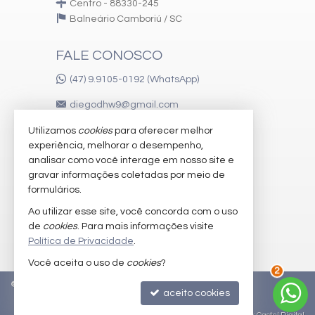
Centro - 88330-245
Gerador
Balneário Camboriú /
SC
Portaria 24h
Captação de Água
Portão Eletrônico
FALE CONOSCO
Playground
Brinquedoteca
(47) 9.9105-0192 (WhatsApp)
Automação Predial
Piscina Infantil
diegodhw9@gmail.com
Bicicletário
Câmeras de Segurança
Utilizamos
cookies
para oferecer melhor
Gás Central
experiência, melhorar o desempenho,
Boliche
VEJA MAIS
analisar como você interage em nosso site e
Horta
Pomar
gravar informações coletadas por meio de
receba nosso newsletter
Quadra de Tênis
formulários.
Quadra de Padel
imóveis favoritos
Ao utilizar esse site, você concorda com o uso
Espaço Zen
Pìscina Térmica
de
cookies
. Para mais informações visite
mapa de imóveis
Box de Praia
Política de Privacidade
.
Hall Decorado e Mobiliado
Você aceita o uso de
cookies
?
Heliponto
Estar Social
2
©
2026
CRECI/SC 51.442-F
Política de Privacidade
Acessibilidade para PNE
aceito cookies
Hidromassagem