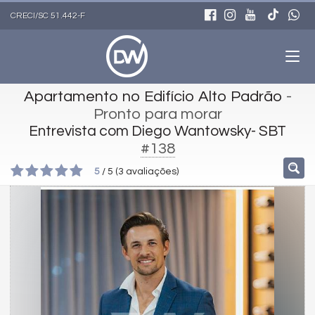
CRECI/SC 51.442-F
Apartamento no Edifício Alto Padrão
-
Pronto para morar
Entrevista com Diego Wantowsky- SBT
#138
5
/
5
(
3
avaliações)