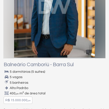
Balneário Camboriú
-
Barra Sul
5 dormitórios (5 suítes)
5 vagas
5 banheiros
Alto Padrão
400,
m² de área total
00
R$ 15.000.000,
00