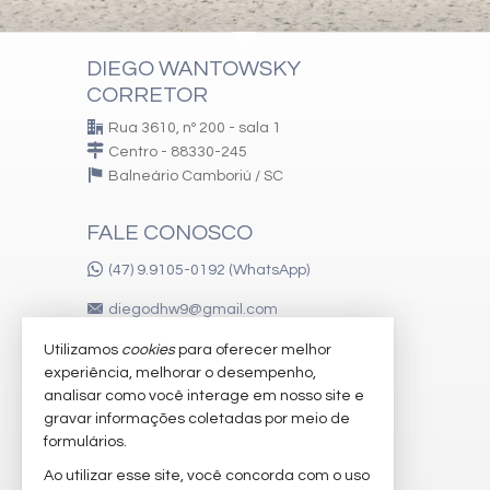
DIEGO WANTOWSKY
CORRETOR
Rua 3610, nº 200 - sala 1
Centro - 88330-245
Balneário Camboriú /
SC
FALE CONOSCO
(47) 9.9105-0192 (WhatsApp)
diegodhw9@gmail.com
Utilizamos
cookies
para oferecer melhor
experiência, melhorar o desempenho,
VEJA MAIS
analisar como você interage em nosso site e
gravar informações coletadas por meio de
receba nosso newsletter
formulários.
imóveis favoritos
Ao utilizar esse site, você concorda com o uso