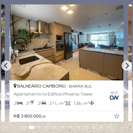
Elevador
Hall Decorado e Mobiliado
Lounge
Estar Social
Hidromassagem
BALNEÁRIO CAMBORIÚ -
BARRA SUL
#010
Apartamento no Edifício Phoenix Tower
3
3
2
271,
m²
139,
m²
0
0
R$ 3.800.000,
00