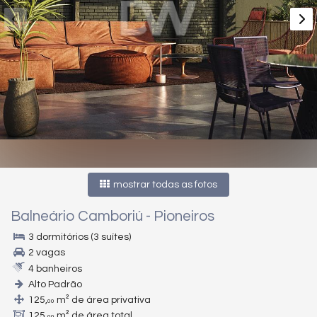
mostrar todas as fotos
Balneário Camboriú
-
Pioneiros
3 dormitórios (3 suítes)
2 vagas
4 banheiros
Alto Padrão
125,
m² de área privativa
00
125,
m² de área total
00