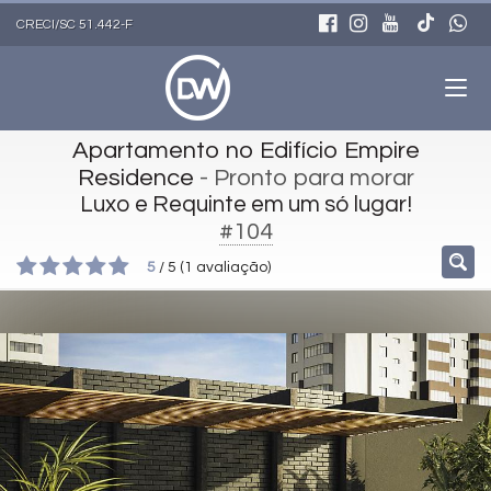
CRECI/SC 51.442-F
Apartamento no Edifício Empire
Residence
- Pronto para morar
Luxo e Requinte em um só lugar!
#104
5
/
5
(
1
avaliação)