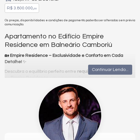
R$ 3.800.000,
00
Os preços, disponibilidades e condições de pagamento poderão ser alterados sem prévia
comunicação.
Apartamento no Edifício Empire
Residence em Balneário Camboriú
🏡
Empire Residence – Exclusividade e Conforto em Cada
Detalhe!
✨
Continuar Lendo...
Descubra o equilíbrio perfeito entre
requinte e funcionalidade
no
Empire Residence
, um empreendimento projetado para
oferecer
sofisticação e bem-estar
em um só lugar.
✔
Sem mobília – personalize e decore ao seu estilo!
✔
Acabamentos premium e infraestrutura moderna
✔
Qualidade de vida em um endereço desejado
🌟
Destaques do Apartamento:
✔
3 Dormitórios | 3 Suítes
🛏️
✔
125m² de área privativa
📐
✔
Living integrado com ampla varanda
🌅