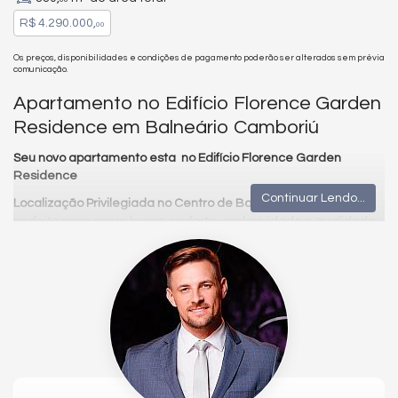
R$ 4.290.000,
00
Os preços, disponibilidades e condições de pagamento poderão ser alterados sem prévia
comunicação.
Apartamento no Edifício Florence Garden
Residence em Balneário Camboriú
Seu novo apartamento esta no Edifício Florence Garden
Residence
Continuar Lendo...
Localização Privilegiada no Centro de Balneário Camboriú, SC
,
perfeita para quem busca conforto, exclusividade e qualidade
de vida
📌
Características do Imóvel:
3 Dormitórios
4 Suítes
4 Banheiros
3 Vagas de Garagem
260m² de Área Privativa
330m² de Área Total