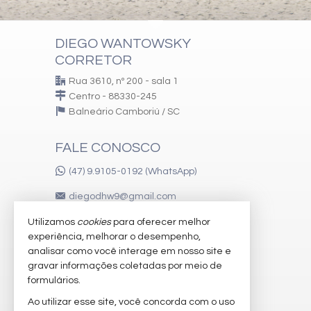
DIEGO WANTOWSKY
CORRETOR
Rua 3610, nº 200 - sala 1
Centro - 88330-245
Balneário Camboriú /
SC
FALE CONOSCO
(47) 9.9105-0192 (WhatsApp)
diegodhw9@gmail.com
Utilizamos
cookies
para oferecer melhor
experiência, melhorar o desempenho,
VEJA MAIS
analisar como você interage em nosso site e
gravar informações coletadas por meio de
receba nosso newsletter
formulários.
imóveis favoritos
Ao utilizar esse site, você concorda com o uso