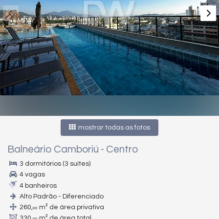
mostrar todas as fotos
Balneário Camboriú
-
Centro
3 dormitórios (3 suítes)
4 vagas
4 banheiros
Alto Padrão - Diferenciado
260,
m² de área privativa
00
330,
m² de área total
00