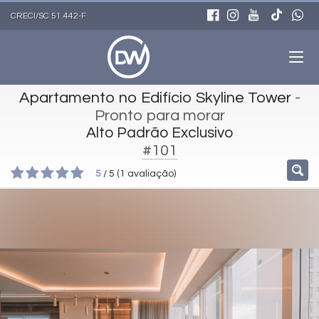
CRECI/SC 51.442-F
Apartamento no Edifício Skyline Tower
-
Pronto para morar
Alto Padrão Exclusivo
#101
5
/
5
(
1
avaliação)