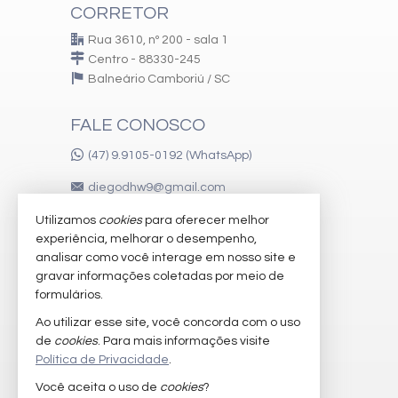
CORRETOR
Rua 3610, nº 200 - sala 1
Centro - 88330-245
Balneário Camboriú /
SC
FALE CONOSCO
(47) 9.9105-0192 (WhatsApp)
diegodhw9@gmail.com
Utilizamos
cookies
para oferecer melhor
experiência, melhorar o desempenho,
VEJA MAIS
analisar como você interage em nosso site e
gravar informações coletadas por meio de
receba nosso newsletter
formulários.
imóveis favoritos
Ao utilizar esse site, você concorda com o uso
de
cookies
. Para mais informações visite
mapa de imóveis
Política de Privacidade
.
Você aceita o uso de
cookies
?