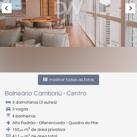
mostrar todas as fotos
Balneário Camboriú
-
Centro
3 dormitórios (3 suítes)
3 vagas
4 banheiros
Alto Padrão - Diferenciado - Quadra do Mar
150,
m² de área privativa
00
411,
m² de área total
00