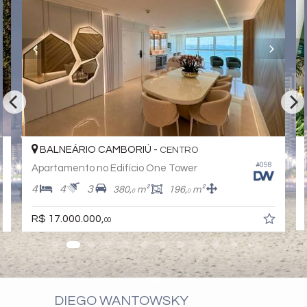
Estar Social
Hidromassagem
BALNEÁRIO CAMBORIÚ -
CENTRO
#117
#098
Apartamento no Edifício One Tower
4
5
2
194,
m²
0
R$ 13.000.000,
00
DIEGO WANTOWSKY