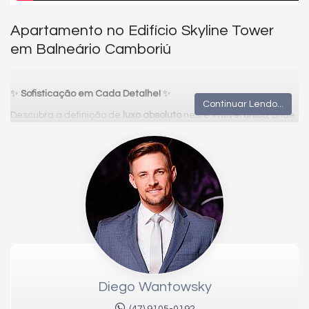
Apartamento no Edifício Skyline Tower
em Balneário Camboriú
✨
Sofisticação em Cada Detalhe!
✨
Continuar Lendo...
Descubra a definição de
luxo absoluto
neste
imóvel único
, onde
cada espaço foi projetado para proporcionar
elegância
merecida
e uma
vida luxuosa
.
✔
Vista Privilegiada
para momentos inesquecíveis
✔
Cobertura dos Sonhos
com
terraço e SPA
✔
Alto Padrão
em um
refúgio elegante
✔
Design incomparável
que
transforma vidas
✔
Oportunidade de luxo
para quem busca um
novo estilo
🏡
Destaques do imóvel:
✔
Living amplo e sofisticado
✔
Cozinha e área de serviço completas
✔
Circulação com home office
Diego Wantowsky
✔
Piscinas adulto e infantil
✔
Espaço gourmet e salão de festas com terraço