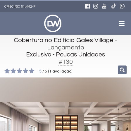
CRECI/SC 51.442-F
Cobertura no Edifício Gales Village
-
Lançamento
Exclusivo - Poucas Unidades
#130
5
/
5
(
1
avaliação)