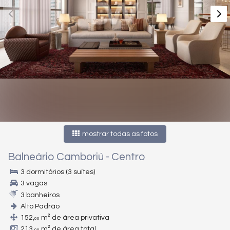
mostrar todas as fotos
Balneário Camboriú
-
Centro
3 dormitórios (3 suítes)
3 vagas
3 banheiros
Alto Padrão
152,
m² de área privativa
00
213,
m² de área total
00