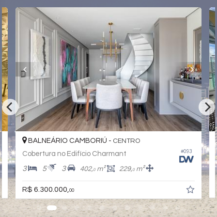
Piso Vinílico
Andar Alto
Vista Livre
Acabamento em Gesso
Living
Piscina Privativa
Sala de Estar
Sala de Jantar
Cozinha
Espaço Gourmet
Sacada Integrada
Lavabo
Banheiro de Serviço
Características do Empreendimento
Sauna
Bar
BALNEÁRIO CAMBORIÚ -
CENTRO
Sala de Jogos
#093
Cobertura no Edifício Charmant
Salão de Festas
Piscina
3
5
3
402,
m²
229,
m²
0
0
Spa
Espaço Gourmet
R$ 6.300.000,
Espaço Fitness
00
Portaria 24h
Captação de Água
Portão Eletrônico