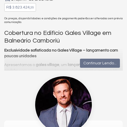
R$ 3.823.424,
99
Os preços, disponibilidades e condições de pagamento poderão ser alterados sem prévia
comunicação.
Cobertura no Edifício Gales Village em
Balneário Camboriú
Exclusividade sofisticada no Gales Village – lançamento com
poucas unidades
Continuar Lendo...
Apresentamos o
gales village
, um
lançamento de alto
padrão
com entrega prevista para abril de 2028 e apenas 12
unidades ainda disponíveis.
Com 08% da obra concluída, esse
imóvel
imponente
representa uma rara
oportunidade luxo
para quem
deseja unir conforto, privacidade e um projeto arquitetônico
que
transforma vidas
.
Disponível na versão tipo com 3 suítes com piscina privativa, a
unidade oferece 152,82m² de área privativa e 213,6m² de área
total — espaços amplos e bem distribuídos que refletem