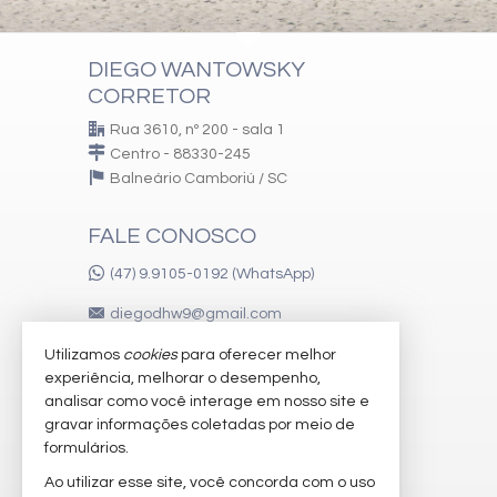
Playground
Brinquedoteca
Quiosque Externo
DIEGO WANTOWSKY
Piscina Infantil
CORRETOR
Câmeras de Segurança
Gás Central
Rua 3610, nº 200 - sala 1
Elevador
Centro - 88330-245
Depósito
Balneário Camboriú /
SC
Deck Molhado
Espaço Zen
Pìscina Térmica
FALE CONOSCO
Sala de Reunião
Entrada para Banhistas
(47) 9.9105-0192 (WhatsApp)
Box de Praia
Hall Decorado e Mobiliado
diegodhw9@gmail.com
Estar Social
Hidromassagem
Utilizamos
cookies
para oferecer melhor
experiência, melhorar o desempenho,
VEJA MAIS
analisar como você interage em nosso site e
gravar informações coletadas por meio de
receba nosso newsletter
formulários.
imóveis favoritos
Ao utilizar esse site, você concorda com o uso