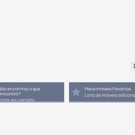
Não encontrou o que
Meus imóveis Favoritos
procurava?
Lista de imóveis adicion
Entre em contato