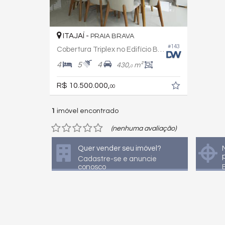
ITAJAÍ -
PRAIA BRAVA
#143
Cobertura Triplex no Edifício Brava Palace
4
5
4
430,
m²
0
R$ 10.500.000,
00
1
imóvel encontrado
(nenhuma avaliação)
Quer vender seu imóvel?
Cadastre-se e anuncie
conosco