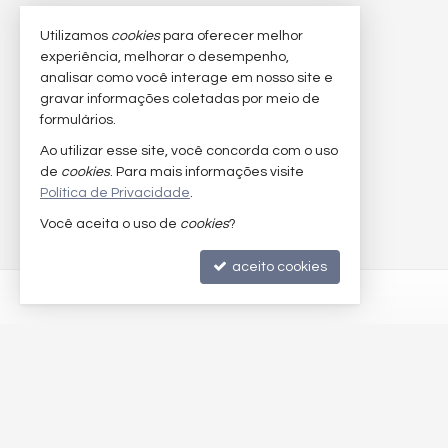
Utilizamos
cookies
para oferecer melhor
experiência, melhorar o desempenho,
analisar como você interage em nosso site e
gravar informações coletadas por meio de
formulários.
Ao utilizar esse site, você concorda com o uso
de
cookies
. Para mais informações visite
Política de Privacidade
.
Você aceita o uso de
cookies
?
aceito cookies
©
2024-
2026
Diego Wantowsky Corretor de Imóveis -
CRECI/SC