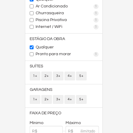
Ar Condicionado
1
Churrasqueira
1
Piscina Privativa
1
Internet / WiFi
1
ESTÁGIO DA OBRA
Qualquer
Pronto para morar
1
SUÍTES
1+
2+
3+
4+
5+
GARAGENS
1+
2+
3+
4+
5+
FAIXA DE PREÇO
Mínimo
Máximo