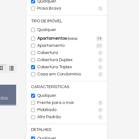
Qualquer
Praia Brava
1
TIPO DE IMÓVEL
Qualquer
Apartamentos
14
(todos)
Apartamento
11
Cobertura
1
Cobertura Duplex
1
Cobertura Triplex
1
Casa em Condomínio
1
CARACTERÍSTICAS
Qualquer
ados
Frente para o mar
1
Mobiliado
1
Alto Padrão
1
DETALHES
Qualquer