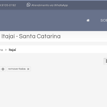
9.9105-0192
Atendimento via WhatsApp
SO
Itajaí - Santa Catarina
na
Itajaí
x
remover todos