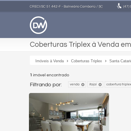
CRECI/SC 51.442-F
- Balneário Camboriú /
SC
(47)
Coberturas Triplex à Venda em 
Imóveis à Venda
Coberturas Triplex
Santa Catari
1
imóvel encontrado
Filtrando por:
venda
itajaí
cobertura triple