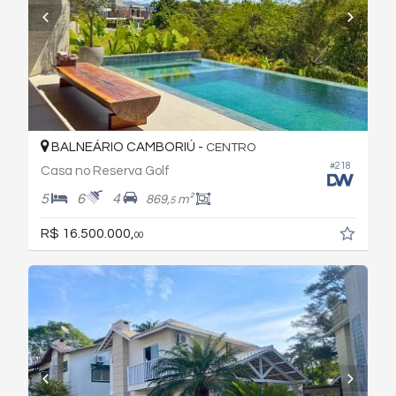
BALNEÁRIO CAMBORIÚ -
CENTRO
#218
Casa no Reserva Golf
5
6
4
869,
m²
5
R$ 16.500.000,
00