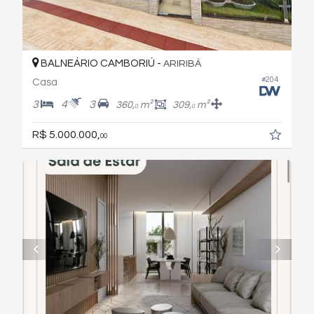
BALNEÁRIO CAMBORIÚ -
ARIRIBÁ
#204
Casa
3
4
3
360,
m²
309,
m²
0
0
R$ 5.000.000,
00