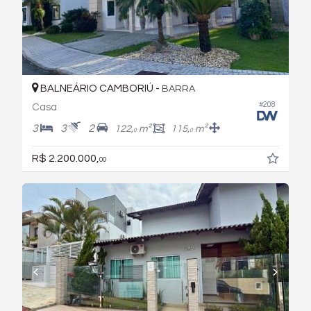
BALNEÁRIO CAMBORIÚ -
BARRA
#208
Casa
3
3
2
122,
m²
115,
m²
0
0
R$ 2.200.000,
00