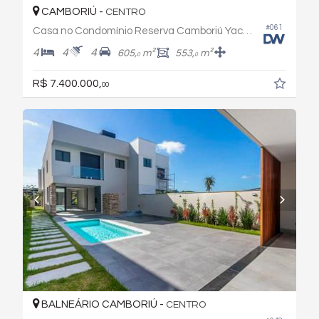
CAMBORIÚ -
CENTRO
#061
Casa no Condomínio Reserva Camboriú Yacht & Golf
4
4
4
605,
m²
553,
m²
0
0
R$ 7.400.000,
00
BALNEÁRIO CAMBORIÚ -
CENTRO