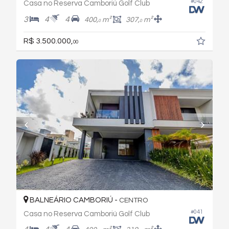
#042
Casa no Reserva Camboriú Golf Club
3
4
4
400,
m²
307,
m²
0
0
R$ 3.500.000,
00
BALNEÁRIO CAMBORIÚ -
CENTRO
#041
Casa no Reserva Camboriú Golf Club