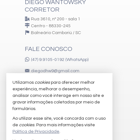
DIEGO WANTOWSKY
CORRETOR
Rua 3610, nº 200 - sala 1
Centro - 88330-245
Balneário Camboriú /
SC
FALE CONOSCO
(47) 9.9105-0192 (WhatsApp)
diegodhw9@gmail.com
Utilizamos
cookies
para oferecer melhor
experiência, melhorar o desempenho,
VEJA MAIS
analisar como você interage em nosso site e
gravar informações coletadas por meio de
receba nosso newsletter
formulários.
imóveis favoritos
Ao utilizar esse site, você concorda com o uso
de
cookies
. Para mais informações visite
mapa de imóveis
Política de Privacidade
.