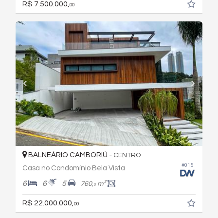
R$ 7.500.000,
00
BALNEÁRIO CAMBORIÚ -
CENTRO
#015
Casa no Condomínio Bela Vista
6
6
5
760,
m²
0
R$ 22.000.000,
00