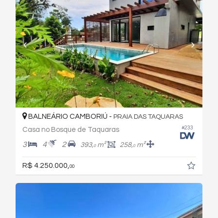
BALNEÁRIO CAMBORIÚ -
PRAIA DAS TAQUARAS
#233
Casa no Bosque de Taquaras
3
4
2
393,
m²
258,
m²
0
0
R$ 4.250.000,
00