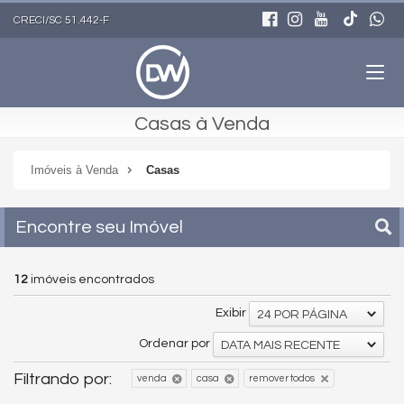
CRECI/SC 51.442-F
Casas à Venda
Imóveis à Venda
Casas
Encontre seu Imóvel
12
imóveis encontrados
Exibir
24 POR PÁGINA
Ordenar por
DATA MAIS RECENTE
Filtrando por:
venda
casa
remover todos