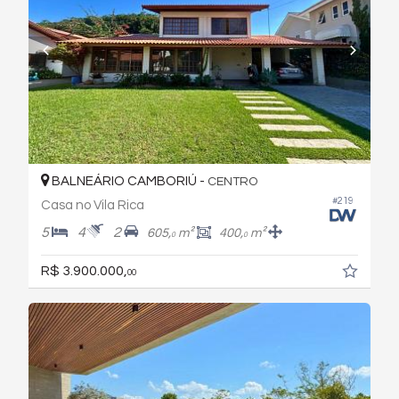
BALNEÁRIO CAMBORIÚ -
CENTRO
#219
Casa no Vila Rica
5
4
2
605,
m²
400,
m²
0
0
R$ 3.900.000,
00