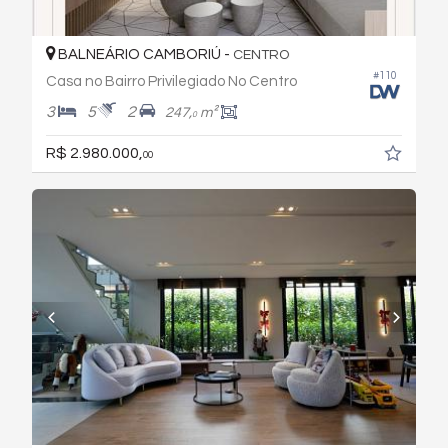
BALNEÁRIO CAMBORIÚ -
CENTRO
#110
Casa no Bairro Privilegiado No Centro
3
5
2
247,
m²
0
R$ 2.980.000,
00