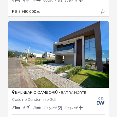
4
4
4
400,
m²
319,
m²
0
0
R$ 3.990.000,
00
BALNEÁRIO CAMBORIÚ -
BARRA NORTE
#030
Casa no Condomínio Golf
5
5
3
720,
m²
580,
m²
0
0