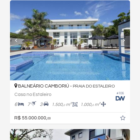
BALNEÁRIO CAMBORIÚ -
PRAIA DO ESTALEIRO
#106
Casa no Estaleiro
6
7
3
1.500,
m²
1.000,
m²
0
0
R$ 55.000.000,
00