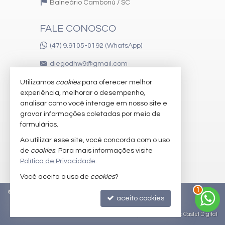
Balneário Camboriú /
SC
FALE CONOSCO
(47) 9.9105-0192 (WhatsApp)
diegodhw9@gmail.com
Utilizamos
cookies
para oferecer melhor
experiência, melhorar o desempenho,
VEJA MAIS
analisar como você interage em nosso site e
gravar informações coletadas por meio de
receba nosso newsletter
formulários.
imóveis favoritos
Ao utilizar esse site, você concorda com o uso
de
cookies
. Para mais informações visite
mapa de imóveis
Política de Privacidade
.
Você aceita o uso de
cookies
?
1
©
2026
CRECI/SC 51.442-F
Política de Privacidade
aceito cookies
Site para imobiliárias
: Castel Digital