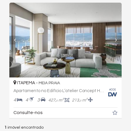
ITAPEMA -
MEIA PRAIA
#006
Apartamento no Edifício L’atelier Concept Homes
4
4
3
427,
m²
213,
m²
0
0
Consulte-nos
1
imóvel encontrado