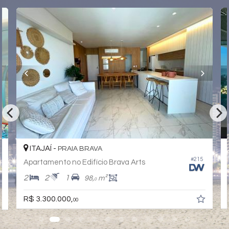
ITAJAÍ -
PRAIA BRAVA
#215
Apartamento no Edifício Brava Arts
2
2
1
98,
m²
0
R$ 3.300.000,
00