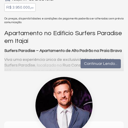
R$ 3.950.000,
00
Os preços, disponibilidades e condições de pagamento poderão ser alterados sem prévia
comunicação.
Apartamento no Edifício Surfers Paradise
em Itajaí
Surfers Paradise – Apartamento de Alto Padrão na Praia Brava
Viva uma experiência única de exclusividade e conforto no
Continuar Lendo...
Surfers Paradise
, localizado na
Rua Conselheiro Júlio Kumm,
217
, a apenas
uma quadra do mar
.
Entregue em
maio de 2023
, este apartamento mobiliado
combina elegância moderna e funcionalidade, perfeito para
quem busca um estilo de vida sofisticado junto à natureza.
• 133 ㎡ privativos
• 3 suítes (uma transformada em closet e escritório)
• Churrasqueira
• Jacuzzi
• 2 vagas de garagem