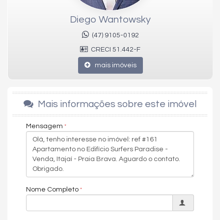
Design contemporâneo, acabamentos de alto padrão e uma
localização privilegiada fazem deste imóvel uma verdadeira
Diego Wantowsky
joia da Praia Brava.
(47) 9105-0192
Para uma visita, agende com o
corretor de alto padrão Diego
CRECI 51.442-F
Wantowsky
.
mais imóveis
Atualizado: 10/25
Características do Imóvel
Mais informações sobre este imóvel
Ar Condicionado
Churrasqueira
Internet / WiFi
Mensagem
Piso Porcelanato
Piso Vinílico
Vista Livre
Decorado
Acabamento em Gesso
Móveis Planejados
Copa/Cozinha
Nome Completo
Home Office
Living
Sala de Estar