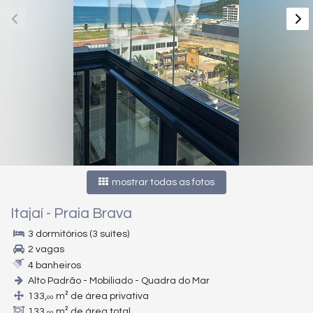
mostrar todas as fotos
Itajaí
-
Praia Brava
3 dormitórios (3 suítes)
2 vagas
4 banheiros
Alto Padrão - Mobiliado - Quadra do Mar
133,
m² de área privativa
00
133,
m² de área total
00