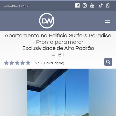
CRECI/SC 51.442-F
Apartamento no Edifício Surfers Paradise
- Pronto para morar
Exclusividade de Alto Padrão
#161
5
/
5
(
1
avaliação)