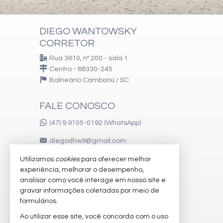
DIEGO WANTOWSKY
CORRETOR
Rua 3610, nº 200 - sala 1
Centro - 88330-245
Balneário Camboriú /
SC
FALE CONOSCO
(47) 9.9105-0192 (WhatsApp)
diegodhw9@gmail.com
Utilizamos
cookies
para oferecer melhor
experiência, melhorar o desempenho,
VEJA MAIS
analisar como você interage em nosso site e
gravar informações coletadas por meio de
receba nosso newsletter
formulários.
imóveis favoritos
Ao utilizar esse site, você concorda com o uso