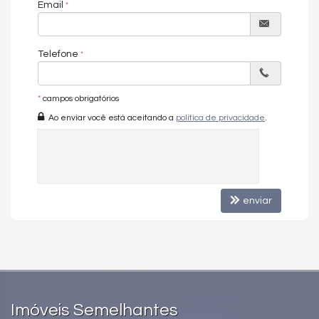
Sala de Jantar
Email
Espaço Gourmet
Hidromassagem
Lavabo
Entrada de Serviço
Telefone
Banheiro Social
Características do Empreendimento
*
campos obrigatórios
Portaria 24h
Portão Eletrônico
Ao enviar você está aceitando a
política de privacidade
.
Elevador
Entrada para Banhistas
Estar Social
enviar
Imóveis Semelhantes