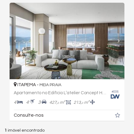
ITAPEMA -
MEIA PRAIA
#006
Apartamento no Edifício L’atelier Concept Homes
4
4
3
427,
m²
213,
m²
0
0
Consulte-nos
1
imóvel encontrado