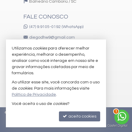
Balneário Camboriú /
SC
FALE CONOSCO
(47) 9.9105-0192 (WhatsApp)
diegodhw9@gmail.com
Utilizamos
cookies
para oferecer melhor
experiência, melhorar o desempenho,
VEJA MAIS
analisar como você interage em nosso site e
gravar informações coletadas por meio de
receba nosso newsletter
formulários.
imóveis favoritos
Ao utilizar esse site, você concorda com o uso
de
cookies
. Para mais informações visite
mapa de imóveis
Política de Privacidade
.
Você aceita o uso de
cookies
?
1
©
2026
CRECI/SC 51.442-F
Política de Privacidade
aceito cookies
Site para imobiliárias
: Castel Digital