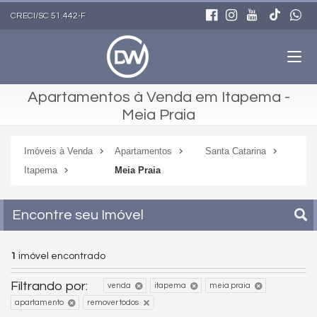
CRECI/SC 51.442-F
Apartamentos à Venda em Itapema -
Meia Praia
Imóveis à Venda
Apartamentos
Santa Catarina
Itapema
Meia Praia
Encontre seu Imóvel
1
imóvel encontrado
Filtrando por:
venda
itapema
meia praia
apartamento
remover todos